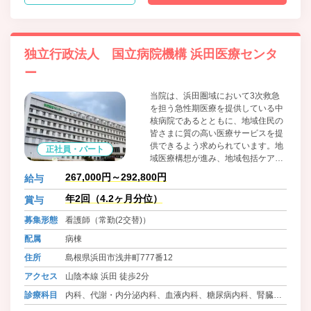
独立行政法人 国立病院機構 浜田医療センタ
ー
当院は、浜田圏域において3次救急
を担う急性期医療を提供している中
核病院であるとともに、地域住民の
皆さまに質の高い医療サービスを提
供できるよう求められています。地
正社員・パート
域医療構想が進み、地域包括ケアシ
ステムの構築が急がれている中で、
267,000円～292,800円
給与
浜田圏域はますます高齢化が進んで
います。地域の実情を理解するとと
年2回（4.2ヶ月分位）
賞与
もに、個々の患者さんを尊重した心
募集形態
看護師（常勤(2交替)）
の通う看護を提供したいと考えてい
ます。
配属
病棟
住所
島根県浜田市浅井町777番12
アクセス
山陰本線 浜田 徒歩2分
診療科目
内科、代謝・内分泌内科、血液内科、糖尿病内科、腎臓内