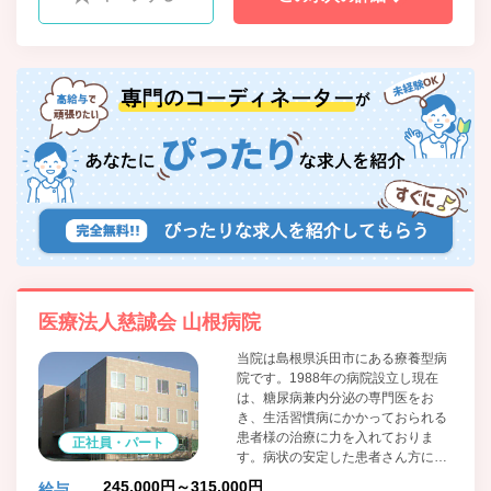
医療法人慈誠会 山根病院
当院は島根県浜田市にある療養型病
院です。1988年の病院設立し現在
は、糖尿病兼内分泌の専門医をお
き、生活習慣病にかかっておられる
患者様の治療に力を入れておりま
正社員・パート
す。病状の安定した患者さん方に療
養の場を提供しています。一緒に地
245,000円～315,000円
給与