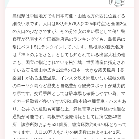
島根県は中国地方でも日本海側・山陰地方の西に位置する
細長い県です。人口は63万9,576人(2025年時点)と全国2位
の人口の少なさですが、その分治安の良い県として例年警
察庁が発表する全国都道府県のランキングでも、島根県は
常にベスト5にランクインしています。島根県の観光名所
は『神々のふるさと』としても知られている出雲大社の他
にも、国宝に指定されている松江城、世界遺産に指定され
ている石見銀山や広さ120坪の日本一大きな露天風呂【長
楽園】がある玉造温泉、インスタ映え間違いない隠岐の島
のローソク島など歴史と自然豊かな観光スポットが魅力的
な県です。交通手段としては駐車場も確保しやすい為、マ
イカー通勤者が多いですがJR山陰本線や畑電車・バスもあ
り、公共での通勤も可能な上、満員電車とは無縁の快適な
通勤が可能です。島根県の医療情報としては病院数46箇
所、診療所数およそ531箇所、総病床数約9,670床となって
おります。人口10万人あたりの病床数はおよそ1,441床、