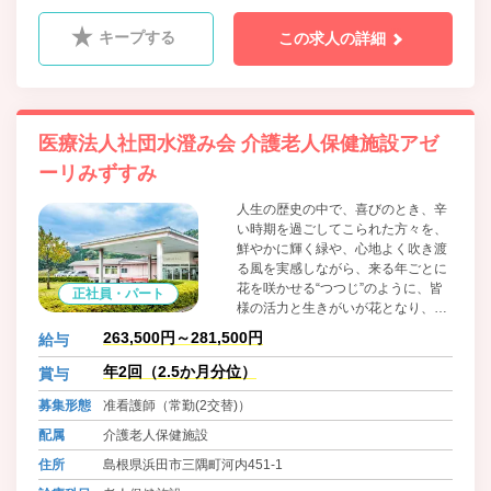
科、呼吸器内科、精神科、脳神経内科、循環器内科、消化
器内科、外科、整形外科、形成外科、脳神経外科、呼吸器
キープする
この求人の詳細
外科、心臓血管外科、泌尿器科、皮膚科、産婦人科、眼
科、耳鼻咽喉科、ﾘﾊﾋﾞﾘﾃｰｼｮﾝ科、放射線科、救急科、病理
診断科、麻酔科、歯科口腔外科、小児科
医療法人社団水澄み会 介護老人保健施設アゼ
ーリみずすみ
人生の歴史の中で、喜びのとき、辛
い時期を過ごしてこられた方々を、
鮮やかに輝く緑や、心地よく吹き渡
る風を実感しながら、来る年ごとに
花を咲かせる“つつじ”のように、皆
正社員・パート
様の活力と生きがいが花となり、そ
して実となることを祈っています。
263,500円～281,500円
給与
年2回（2.5か月分位）
賞与
募集形態
准看護師（常勤(2交替)）
配属
介護老人保健施設
住所
島根県浜田市三隅町河内451-1