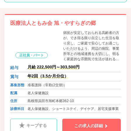
医療法人ともみ会 旭・やすらぎの郷
病状が安定しておられる高齢者の方
が、でき得る限り自立した生活を取
り戻し、ご家庭で安心してお過ごし
いただけるよう、周辺の病院、事業
所等との地域連携を大切にし、明る
正社員・パート
く家庭的な雰囲気で生活が送れるよ
うに医療・介護・リハビリテーショ
月給 222,500円～303,500円
給与
ンを通じて日常の生活支援を行って
おります。
年2回（3.5か月分位）
賞与
募集形態
准看護師（常勤(2交替)）
配属
老人保健施設
住所
島根県浜田市旭町本郷362-10
診療科目
老人保健施設、ショートステイ、デイケア、居宅支援事業
キープする
この求人の詳細