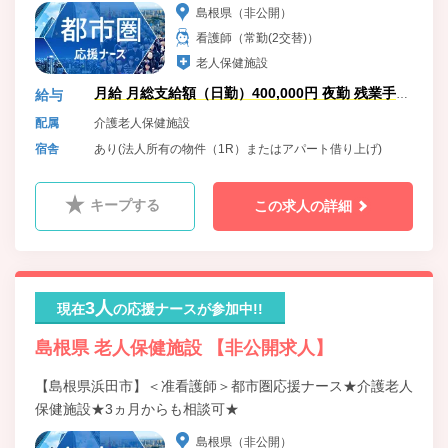
島根県（非公開）
看護師（常勤(2交替)）
老人保健施設
月給 月総支給額（日勤）400,000円 夜勤 残業手当
給与
加算
配属
介護老人保健施設
宿舎
あり(法人所有の物件（1R）またはアパート借り上げ)
キープする
この求人の詳細
3人
現在
の応援ナースが参加中!!
島根県 老人保健施設 【非公開求人】
【島根県浜田市】＜准看護師＞都市圏応援ナース★介護老人
保健施設★3ヵ月からも相談可★
島根県（非公開）