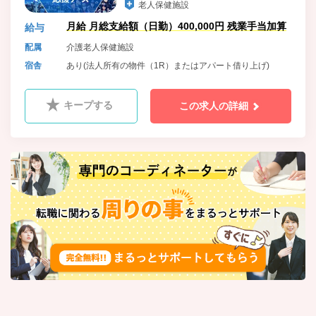
老人保健施設
月給 月総支給額（日勤）400,000円 残業手当加算
給与
配属
介護老人保健施設
宿舎
あり(法人所有の物件（1R）またはアパート借り上げ)
キープする
この求人の詳細