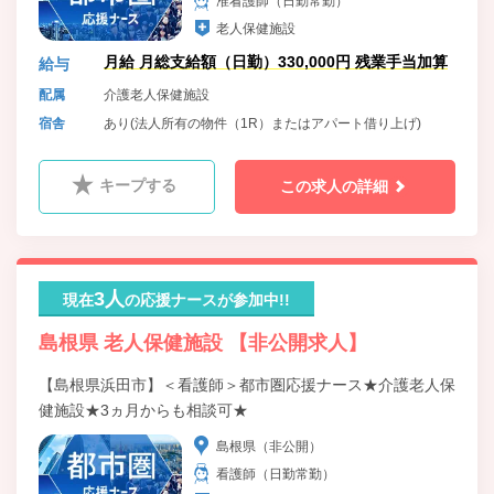
准看護師（日勤常勤）
老人保健施設
月給 月総支給額（日勤）330,000円 残業手当加算
給与
配属
介護老人保健施設
宿舎
あり(法人所有の物件（1R）またはアパート借り上げ)
キープする
この求人の詳細
3人
現在
の応援ナースが参加中!!
島根県 老人保健施設 【非公開求人】
【島根県浜田市】＜看護師＞都市圏応援ナース★介護老人保
健施設★3ヵ月からも相談可★
島根県（非公開）
看護師（日勤常勤）