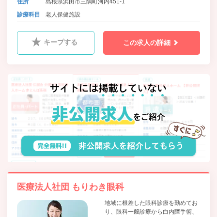
住所
島根県浜田市三隅町河内451-1
診療科目
老人保健施設
キープする
この求人の詳細
医療法人社団 もりわき眼科
地域に根差した眼科診療を勤めてお
り、眼科一般診療から白内障手術、