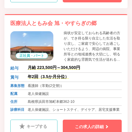
医療法人ともみ会 旭・やすらぎの郷
病状が安定しておられる高齢者の方
が、でき得る限り自立した生活を取
り戻し、ご家庭で安心してお過ごし
いただけるよう、周辺の病院、事業
所等との地域連携を大切にし、明る
正社員・パート
く家庭的な雰囲気で生活が送れるよ
うに医療・介護・リハビリテーショ
月給 223,500円～304,500円
給与
ンを通じて日常の生活支援を行って
おります。
年2回（3.5か月分位）
賞与
募集形態
看護師（常勤(2交替)）
配属
老人保健施設
住所
島根県浜田市旭町本郷362-10
診療科目
老人保健施設、ショートステイ、デイケア、居宅支援事業
キープする
この求人の詳細