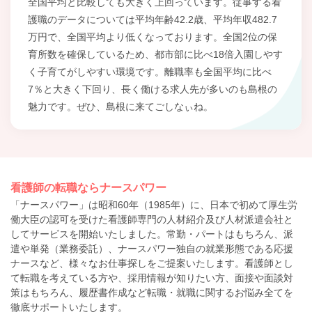
全国平均と比較しても大きく上回っています。従事する看
護職のデータについては平均年齢42.2歳、平均年収482.7
万円で、全国平均より低くなっております。全国2位の保
育所数を確保しているため、都市部に比べ18倍入園しやす
く子育てがしやすい環境です。離職率も全国平均に比べ
7％と大きく下回り、長く働ける求人先が多いのも島根の
魅力です。ぜひ、島根に来てごしなぃね。
看護師の転職ならナースパワー
「ナースパワー」は昭和60年（1985年）に、日本で初めて厚生労
働大臣の認可を受けた看護師専門の人材紹介及び人材派遣会社と
してサービスを開始いたしました。常勤・パートはもちろん、派
遣や単発（業務委託）、ナースパワー独自の就業形態である応援
ナースなど、様々なお仕事探しをご提案いたします。看護師とし
て転職を考えている方や、採用情報が知りたい方、面接や面談対
策はもちろん、履歴書作成など転職・就職に関するお悩み全てを
徹底サポートいたします。