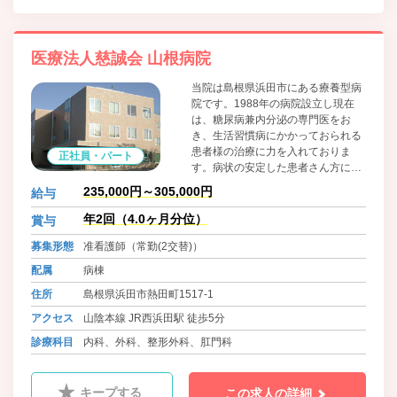
医療法人慈誠会 山根病院
当院は島根県浜田市にある療養型病
院です。1988年の病院設立し現在
は、糖尿病兼内分泌の専門医をお
き、生活習慣病にかかっておられる
患者様の治療に力を入れておりま
正社員・パート
す。病状の安定した患者さん方に療
養の場を提供しています。一緒に地
235,000円～305,000円
給与
域医療に貢献していただける方お待
ちしております。
年2回（4.0ヶ月分位）
賞与
募集形態
准看護師（常勤(2交替)）
配属
病棟
住所
島根県浜田市熱田町1517-1
アクセス
山陰本線 JR西浜田駅 徒歩5分
診療科目
内科、外科、整形外科、肛門科
キープする
この求人の詳細