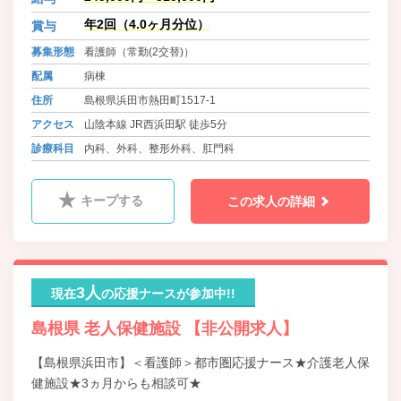
域医療に貢献していただける方お待
ちしております。
年2回（4.0ヶ月分位）
賞与
募集形態
看護師（常勤(2交替)）
配属
病棟
住所
島根県浜田市熱田町1517-1
アクセス
山陰本線 JR西浜田駅 徒歩5分
診療科目
内科、外科、整形外科、肛門科
キープする
この求人の詳細
3人
現在
の応援ナースが参加中!!
島根県 老人保健施設 【非公開求人】
【島根県浜田市】＜看護師＞都市圏応援ナース★介護老人保
健施設★3ヵ月からも相談可★