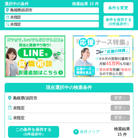
選択中の条件
検索結果 15 件
条件を変更
島根県/浜田市
未指定
条件を保存する
島根県/浜田市/正社員・パート・応援ナース・派遣
の 看護師求
（0件保存中）
未指定
人・派遣・転職・募集一覧
現在選択中の検索条件
変更＞
島根県/浜田市
変更＞
未指定
変更＞
未指定
検索結果
この条件を保存する
×
条件クリア
（0件保存中）
15 件