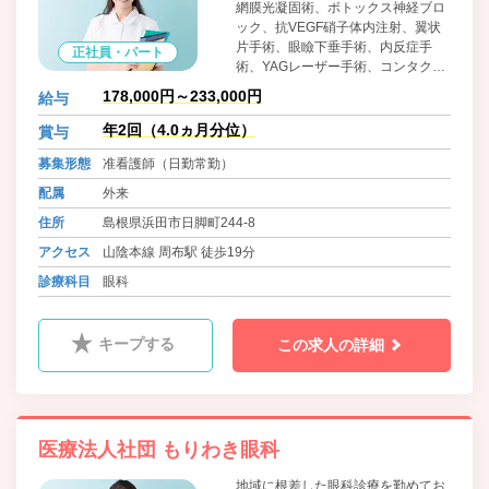
網膜光凝固術、ボトックス神経ブロ
ック、抗VEGF硝子体内注射、翼状
片手術、眼瞼下垂手術、内反症手
正社員・パート
術、YAGレーザー手術、コンタクト
レンズの取り扱いを主におこなって
178,000円～233,000円
給与
おります。
年2回（4.0ヵ月分位）
賞与
募集形態
准看護師（日勤常勤）
配属
外来
住所
島根県浜田市日脚町244-8
アクセス
山陰本線 周布駅 徒歩19分
診療科目
眼科
キープする
この求人の詳細
医療法人社団 もりわき眼科
地域に根差した眼科診療を勤めてお