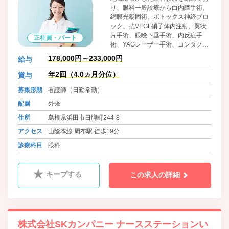
り、眼科一般診療から白内障手術、
網膜光凝固術、ボトックス神経ブロ
ック、抗VEGF硝子体内注射、翼状
片手術、眼瞼下垂手術、内反症手
正社員・パート
術、YAGレーザー手術、コンタクト
レンズの取り扱いを主におこなって
178,000円～233,000円
給与
おります。
年2回（4.0ヵ月分位）
賞与
募集形態
看護師（日勤常勤）
配属
外来
住所
島根県浜田市日脚町244-8
アクセス
山陰本線 周布駅 徒歩19分
診療科目
眼科
キープする
この求人の詳細
株式会社SKカンパニー ナースステーションい