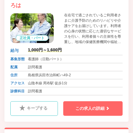
ろは
在在宅で過ごされているご利用者さ
まに介護予防のためのリハビリや介
護ケアをお届けしています。利用者
の心身の状態に応じた適切なサービ
スを行い、利用者個々の主体性を尊
正社員・パート
重し、地域の保健医療機関や福祉と
の連携のもと総合的なサービスを実
1,000円～1,600円
給与
施できるよう努めています。
募集形態
看護師（日勤パート）
配属
訪問看護
住所
島根県浜田市治和町ハ49-2
アクセス
山陰本線 周布駅 徒歩1分
診療科目
訪問看護
キープする
この求人の詳細