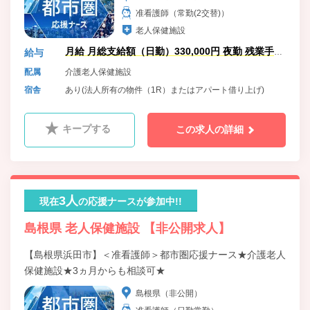
准看護師（常勤(2交替)）
老人保健施設
月給 月総支給額（日勤）330,000円 夜勤 残業手当
給与
加算
配属
介護老人保健施設
宿舎
あり(法人所有の物件（1R）またはアパート借り上げ)
キープする
この求人の詳細
3人
現在
の応援ナースが参加中!!
島根県 老人保健施設 【非公開求人】
【島根県浜田市】＜准看護師＞都市圏応援ナース★介護老人
保健施設★3ヵ月からも相談可★
島根県（非公開）