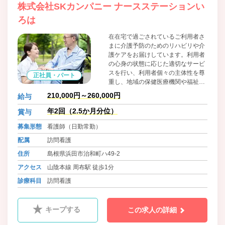
株式会社SKカンパニー ナースステーションい
ろは
在在宅で過ごされているご利用者さ
まに介護予防のためのリハビリや介
護ケアをお届けしています。利用者
の心身の状態に応じた適切なサービ
スを行い、利用者個々の主体性を尊
正社員・パート
重し、地域の保健医療機関や福祉と
の連携のもと総合的なサービスを実
210,000円～260,000円
給与
施できるよう努めています。
年2回（2.5か月分位）
賞与
募集形態
看護師（日勤常勤）
配属
訪問看護
住所
島根県浜田市治和町ハ49-2
アクセス
山陰本線 周布駅 徒歩1分
診療科目
訪問看護
キープする
この求人の詳細