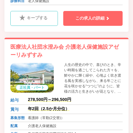
診療科目
老人保健施設
キープする
この求人の詳細
医療法人社団水澄み会 介護老人保健施設アゼ
ーリみずすみ
人生の歴史の中で、喜びのとき、辛
い時期を過ごしてこられた方々を、
鮮やかに輝く緑や、心地よく吹き渡
る風を実感しながら、来る年ごとに
花を咲かせる“つつじ”のように、皆
正社員・パート
様の活力と生きがいが花となり、そ
して実となることを祈っています。
278,500円～296,500円
給与
年2回（2.5か月分位）
賞与
募集形態
看護師（常勤(2交替)）
配属
介護老人保健施設