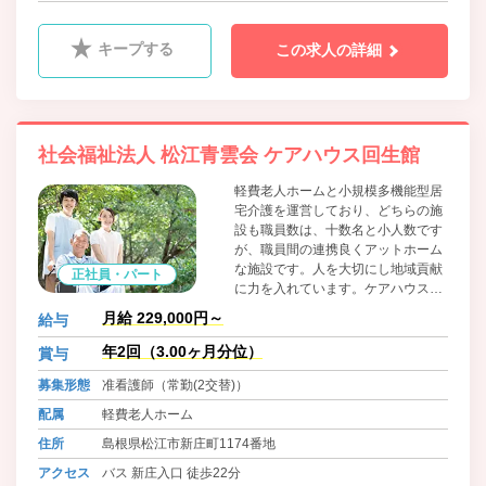
キープする
この求人の詳細
社会福祉法人 松江青雲会 ケアハウス回生館
軽費老人ホームと小規模多機能型居
宅介護を運営しており、どちらの施
設も職員数は、十数名と小人数です
が、職員間の連携良くアットホーム
な施設です。人を大切にし地域貢献
正社員・パート
に力を入れています。ケアハウス回
生館は、60歳以上の方で、日常生活
月給 229,000円～
給与
動作に介助を必要とせず、自立して
生活できる方が入居する老人ホーム
年2回（3.00ヶ月分位）
賞与
です。
募集形態
准看護師（常勤(2交替)）
配属
軽費老人ホーム
住所
島根県松江市新庄町1174番地
アクセス
バス 新庄入口 徒歩22分