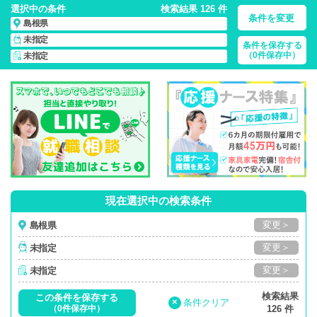
選択中の条件
検索結果 126 件
条件を変更
島根県
未指定
条件を保存する
島根県/正社員・パート・応援ナース・派遣
の 看護師求人・派
（0件保存中）
未指定
遣・転職・募集一覧
現在選択中の検索条件
変更＞
島根県
変更＞
未指定
変更＞
未指定
検索結果
この条件を保存する
×
条件クリア
（0件保存中）
126 件