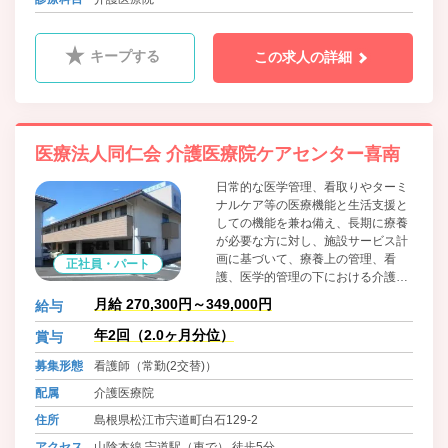
キープする
この求人の詳細
医療法人同仁会 介護医療院ケアセンター喜南
日常的な医学管理、看取りやターミ
ナルケア等の医療機能と生活支援と
しての機能を兼ね備え、長期に療養
が必要な方に対し、施設サービス計
画に基づいて、療養上の管理、看
正社員・パート
護、医学的管理の下における介護及
び機能訓練、その他必要な医療並び
月給 270,300円～349,000円
給与
に日常生活上の支援を行うことによ
り、入所者がその有する能力に応じ
年2回（2.0ヶ月分位）
賞与
自立した日常生活を営む事が出来る
募集形態
看護師（常勤(2交替)）
ようにすることを目指す施設です。
配属
介護医療院
住所
島根県松江市宍道町白石129-2
アクセス
山陰本線 宍道駅（車で） 徒歩5分