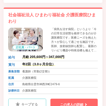
社会福祉法人 ひまわり福祉会 介護医療院ひま
わり
「病気を治す病院」というより「今
の日常生活状態を維持できるのが介
護医療院です」医療ニーズを抱えた
方々が安心して過ごせる施設です。
医師、放射線技師も配置し、最新の
正社員・パート
リハビリ機器や特殊浴槽も備えてお
ります。看取り・ターミナルケアの
月給 205,600円～347,000円
給与
充実を図るとともに、リハビリにも
力をいれており広く充実したリハビ
年2回（3.0ヶ月分位）
賞与
リ施設を有しているのも当施設の特
募集形態
看護師（常勤(2交替)）
徴です。また、時代の流れにあわ
せ、スマホやタブレットを活用した
配属
介護医療院
つながる仕組みあり。最新の入浴機
住所
島根県出雲市神西沖町2479-6
器を導入し職員も利用者も負担のな
い入浴も実現しています。
診療科目
介護医療院
キープする
この求人の詳細