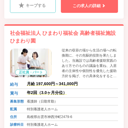
キープする
この求人の詳細
社会福祉法人 ひまわり福祉会 高齢者福祉施設
ひまわり園
従来の収容の場から生活の場への転
換期に、その先駆的役割を果たしま
した。当施設では高齢者援助実践の
あり方そのものの議論を重ね、入居
者の主体性や個別性を優先した援助
正社員・パート
方針を掲げ、その具体化をするとこ
ろからスタートでした。その後は時
月給 197,600円～341,000円
給与
代の流れにあわせ、スマホやタブレ
ットを活用した職員・家族とつなが
年2回（3.0ヶ月分位）
賞与
る仕組みあり。最新の入浴機器を導
募集形態
看護師（日勤常勤）
入し職員も利用者も負担のない入浴
も実現しています。
配属
特別養護老人ホーム
住所
島根県出雲市神西沖町2479-6
診療科目
特別養護老人ホーム