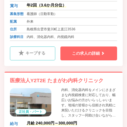
年2回（3.6か月分位）
賞与
募集形態
看護師（日勤常勤）
配属
外来
住所
島根県出雲市斐川町上直江3536
診療科目
内科、消化器内科、内視鏡内科
キープする
この求人の詳細
医療法人Y2T2E たまがわ内科クリニック
内科、消化器内科をメインにさまざ
まな内視鏡検査に対応しており、幅
広いお悩みの方がいらっしゃいま
す。地域の皆様から信頼され気軽に
来院いただけるクリニックを目指
正社員・パート
し、スタッフ一同助け合いながら
日々取り組んでおります。
月給 240,000円～300,000円
給与