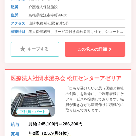
配属
介護老人保健施設
住所
島根県松江市寺町99-26
アクセス
山陰本線 松江駅 徒歩5分
診療科目
老人保健施設、サービス付き高齢者向け住宅、ショートス
テイ、デイサービス、訪問看護
キープする
この求人の詳細
医療法人社団水澄み会 松江センターアゼリア
「自らが受けたいと思う医療と福祉
の創造」を理念に、ご利用者様にケ
アサービスを提供しております。職
員が働きながら環境作りに積極的に
取り組んでおります。
正社員・パート
月給 245,100円～286,200円
給与
年2回（2.5か月分位）
賞与