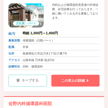
内科および循環器疾患患者の外来診
療、在宅診療を行っております。一
緒に働いてくれる方を募集しており
ます。
正社員・パート
時給 1,300円～1,400円
給与
募集形態
准看護師（日勤パート）
配属
外来
住所
島根県松江市浜乃木1丁目17番7号
アクセス
山陰本線 乃木駅 徒歩5分
診療科目
内科、循環器科
キープする
この求人の詳細
佐野内科循環器科医院