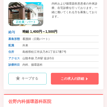
内科および循環器疾患患者の外来診
療、在宅診療を行っております。一
緒に働いてくれる方を募集しており
ます。
正社員・パート
時給 1,400円～1,500円
給与
募集形態
看護師（日勤パート）
配属
外来
住所
島根県松江市浜乃木1丁目17番7号
アクセス
山陰本線 乃木駅 徒歩5分
診療科目
内科、循環器科
キープする
この求人の詳細
佐野内科循環器科医院