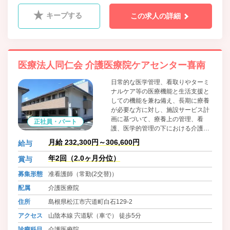
キープする
この求人の詳細
医療法人同仁会 介護医療院ケアセンター喜南
日常的な医学管理、看取りやターミ
ナルケア等の医療機能と生活支援と
しての機能を兼ね備え、長期に療養
が必要な方に対し、施設サービス計
画に基づいて、療養上の管理、看
正社員・パート
護、医学的管理の下における介護及
び機能訓練、その他必要な医療並び
月給 232,300円～306,600円
給与
に日常生活上の支援を行うことによ
り、入所者がその有する能力に応じ
年2回（2.0ヶ月分位）
賞与
自立した日常生活を営む事が出来る
募集形態
准看護師（常勤(2交替)）
ようにすることを目指す施設です。
配属
介護医療院
住所
島根県松江市宍道町白石129-2
アクセス
山陰本線 宍道駅（車で） 徒歩5分
診療科目
介護医療院