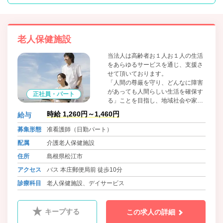
老人保健施設
当法人は高齢者お１人お１人の生活
をあらゆるサービスを通じ、支援さ
せて頂いております。
「人間の尊厳を守り、どんなに障害
があっても人間らしい生活を確保す
正社員・パート
る」ことを目指し、地域社会や家庭
との結びつきを基本により良きサー
時給 1,260円～1,460円
給与
ビスができるように努めています。
風通しのよく、働きやすい職場を目
募集形態
准看護師（日勤パート）
指しております。ぜひご応募くださ
配属
介護老人保健施設
い。
住所
島根県松江市
アクセス
バス 本庄郵便局前 徒歩10分
診療科目
老人保健施設、デイサービス
キープする
この求人の詳細