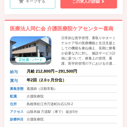
キープする
この求人の詳細
医療法人同仁会 介護医療院ケアセンター喜南
日常的な医学管理、看取りやターミ
ナルケア等の医療機能と生活支援と
しての機能を兼ね備え、長期に療養
が必要な方に対し、施設サービス計
画に基づいて、療養上の管理、看
正社員・パート
護、医学的管理の下における介護及
び機能訓練、その他必要な医療並び
月給 212,800円～291,500円
給与
に日常生活上の支援を行うことによ
り、入所者がその有する能力に応じ
年2回（2.0ヶ月分位）
賞与
自立した日常生活を営む事が出来る
募集形態
看護師（日勤常勤）
ようにすることを目指す施設です。
配属
介護医療院
住所
島根県松江市宍道町白石129-2
アクセス
山陰本線 宍道駅（車で） 徒歩5分
診療科目
介護医療院