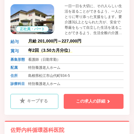
一日一日を大切に、その人らしい生
活を送ることができるよう、一人ひ
とりに寄り添った支援をします。要
介護3以上となられた方が、安全で
尊厳をもって自立した生活を送るこ
正社員・パート
とができるよう、生活全般の介護支
援をします。また、リハビリ体操や
月給 201,000円～227,000円
給与
書道、生け花など趣味の活動のほ
か、年間を通して行事活動を行って
年2回（3.50カ月分位）
賞与
います。
募集形態
看護師（日勤常勤）
配属
特別養護老人ホーム
住所
島根県松江市山代町934-5
診療科目
特別養護老人ホーム
キープする
この求人の詳細
佐野内科循環器科医院