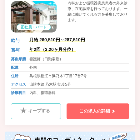
内科および循環器疾患患者の外来診
療、在宅診療を行っております。一
緒に働いてくれる方を募集しており
ます。
正社員・パート
月給 260,510円～287,510円
給与
年2回（3.20ヶ月分位）
賞与
募集形態
看護師（日勤常勤）
配属
外来
住所
島根県松江市浜乃木1丁目17番7号
アクセス
山陰本線 乃木駅 徒歩5分
診療科目
内科、循環器科
キープする
この求人の詳細