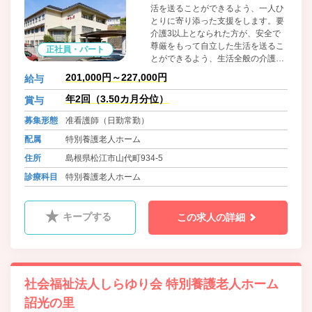
活を送ることができるよう、一人ひ
とりに寄り添った支援をします。要
介護3以上となられた方が、安全で
尊厳をもって自立した生活を送るこ
正社員・パート
とができるよう、生活全般の介護支
援をします。また、リハビリ体操や
201,000円～227,000円
給与
書道、生け花など趣味の活動のほ
か、年間を通して行事活動を行って
年2回（3.50カ月分位）
賞与
います。
募集形態
准看護師（日勤常勤）
配属
特別養護老人ホーム
住所
島根県松江市山代町934-5
診療科目
特別養護老人ホーム
キープする
この求人の詳細
社会福祉法人しらゆり会 特別養護老人ホーム
詔光の里