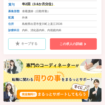
年2回（3.6か月分位）
賞与
募集形態
准看護師（日勤常勤）
配属
外来
住所
島根県出雲市斐川町上直江3536
診療科目
内科、消化器内科、内視鏡内科
キープする
この求人の詳細