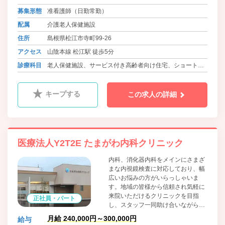
募集形態
准看護師（日勤常勤）
配属
介護老人保健施設
住所
島根県松江市寺町99-26
アクセス
山陰本線 松江駅 徒歩5分
診療科目
老人保健施設、サービス付き高齢者向け住宅、ショートス
テイ、デイサービス、訪問看護
キープする
この求人の詳細
医療法人Y2T2E たまがわ内科クリニック
内科、消化器内科をメインにさまざ
まな内視鏡検査に対応しており、幅
広いお悩みの方がいらっしゃいま
す。地域の皆様から信頼され気軽に
来院いただけるクリニックを目指
正社員・パート
し、スタッフ一同助け合いながら
日々取り組んでおります。
月給 240,000円～300,000円
給与