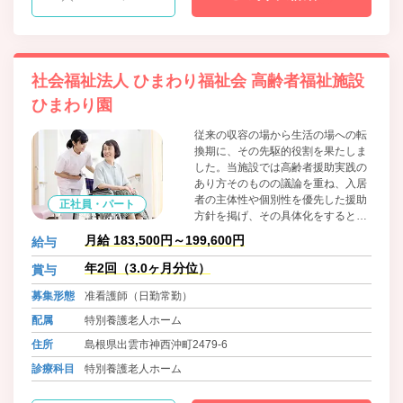
社会福祉法人 ひまわり福祉会 高齢者福祉施設
ひまわり園
従来の収容の場から生活の場への転
換期に、その先駆的役割を果たしま
した。当施設では高齢者援助実践の
あり方そのものの議論を重ね、入居
者の主体性や個別性を優先した援助
正社員・パート
方針を掲げ、その具体化をするとこ
ろからスタートでした。その後は時
月給 183,500円～199,600円
給与
代の流れにあわせ、スマホやタブレ
ットを活用した職員・家族とつなが
年2回（3.0ヶ月分位）
賞与
る仕組みあり。最新の入浴機器を導
募集形態
准看護師（日勤常勤）
入し職員も利用者も負担のない入浴
も実現しています。
配属
特別養護老人ホーム
住所
島根県出雲市神西沖町2479-6
診療科目
特別養護老人ホーム