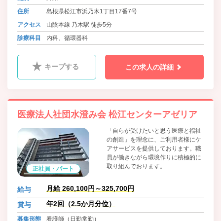
住所
島根県松江市浜乃木1丁目17番7号
アクセス
山陰本線 乃木駅 徒歩5分
診療科目
内科、循環器科
キープする
この求人の詳細
医療法人社団水澄み会 松江センターアゼリア
「自らが受けたいと思う医療と福祉
の創造」を理念に、ご利用者様にケ
アサービスを提供しております。職
員が働きながら環境作りに積極的に
取り組んでおります。
正社員・パート
月給 260,100円～325,700円
給与
年2回（2.5か月分位）
賞与
募集形態
看護師（日勤常勤）