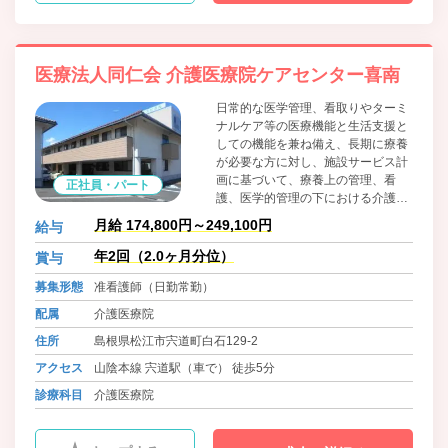
医療法人同仁会 介護医療院ケアセンター喜南
日常的な医学管理、看取りやターミ
ナルケア等の医療機能と生活支援と
しての機能を兼ね備え、長期に療養
が必要な方に対し、施設サービス計
画に基づいて、療養上の管理、看
正社員・パート
護、医学的管理の下における介護及
び機能訓練、その他必要な医療並び
月給 174,800円～249,100円
給与
に日常生活上の支援を行うことによ
り、入所者がその有する能力に応じ
年2回（2.0ヶ月分位）
賞与
自立した日常生活を営む事が出来る
募集形態
准看護師（日勤常勤）
ようにすることを目指す施設です。
配属
介護医療院
住所
島根県松江市宍道町白石129-2
アクセス
山陰本線 宍道駅（車で） 徒歩5分
診療科目
介護医療院