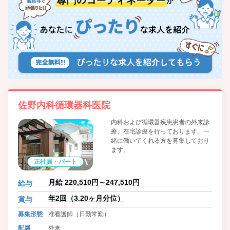
佐野内科循環器科医院
内科および循環器疾患患者の外来診
療、在宅診療を行っております。一
緒に働いてくれる方を募集しており
ます。
正社員・パート
月給 220,510円～247,510円
給与
年2回（3.20ヶ月分位）
賞与
募集形態
准看護師（日勤常勤）
配属
外来