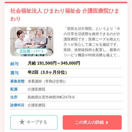
社会福祉法人 ひまわり福祉会 介護医療院ひま
わり
「病気を治す病院」というより「今
の日常生活状態を維持できるのが介
護医療院です」医療ニーズを抱えた
方々が安心して過ごせる施設です。
医師、放射線技師も配置し、最新の
正社員・パート
リハビリ機器や特殊浴槽も備えてお
ります。看取り・ターミナルケアの
月給 191,500円～345,000円
給与
充実を図るとともに、リハビリにも
力をいれており広く充実したリハビ
年2回（3.0ヶ月分位）
賞与
リ施設を有しているのも当施設の特
募集形態
准看護師（常勤(2交替)）
徴です。また、時代の流れにあわ
せ、スマホやタブレットを活用した
配属
介護医療院
つながる仕組みあり。最新の入浴機
住所
島根県出雲市神西沖町2479-6
器を導入し職員も利用者も負担のな
い入浴も実現しています。
診療科目
介護医療院
キープする
この求人の詳細